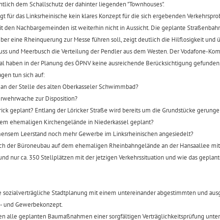
htlich dem Schallschutz der dahinter liegenden "Townhouses".
gt für das Linksrheinische kein klares Konzept für die sich ergebenden Verkehrspro
 den Nachbargemeinden ist weiterhin nicht in Aussicht. Die geplante Straßenbahnt
ber eine Rheinquerung zur Messe führen soll, zeigt deutlich die Hilflosigkeit und 
s und Meerbusch die Verteilung der Pendler aus dem Westen. Der Vodafone-Kom
al haben in der Planung des ÖPNV keine ausreichende Berücksichtigung gefunden
agen tun sich auf:
t an der Stelle des alten Oberkasseler Schwimmbad?
erwehrwache zur Disposition?
örick geplant? Entlang der Löricker Straße wird bereits um die Grundstücke gerunge
 dem ehemaligen Kirchengelände in Niederkassel geplant?
mmensem Leerstand noch mehr Gewerbe im Linksrheinischen angesiedelt?
 sich der Büroneubau auf dem ehemaligen Rheinbahngelände an der Hansaallee mi
und nur ca. 350 Stellplätzen mit der jetzigen Verkehrssituation und wie das geplant
ine sozialverträgliche Stadtplanung mit einem untereinander abgestimmten und au
s- und Gewerbekonzept.
en alle geplanten Baumaßnahmen einer sorgfältigen Verträglichkeitsprüfung unter