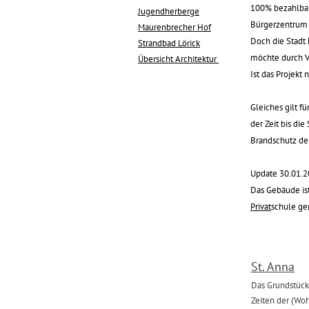
100% bezahlbar
Jugendherberge
Bürgerzentrum 
Maurenbrecher Hof
Doch die Stadt 
Strandbad Lörick
möchte durch Ve
Übersicht Architektur
Ist das Projekt 
Gleiches gilt f
der Zeit bis di
Brandschutz den
Update 30.01.
Das Gebäude ist
Privat
schule ge
‍St. Anna
‍Das Grundstüc
Zeiten der (Woh