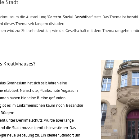
le Stadt
tadtmuseum die Ausstellung
"
Gerecht. Sozial. Bezahlbar."
statt. Das Thema ist bezah
rd dieses Thema seit langem diskutiert.
chen wird zur Zeit sehr deutlich, wie die Gesellschaft mit dem Thema umgehen mö
s Kreativhauses?
ius Gymnasium hat sich seit Jahren eine
ne etabliert. Nähschule, Musikschule Yogaraum
hmen haben hier eine Bleibe gefunden.
gibt es im Linksrheinischen kaum noch. Bezahlbar
 Bürgern.
eht unter Denkmalschutz, wurde aber lange
und die Stadt muss eigentlich investieren. Das
ogar neue Bebauung zu. Ein idealer Standort um