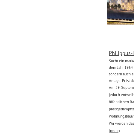
‍Philippus-
‍Sucht ein mar
dem Jahr 1964 i
sondern auch e
Anlage. Er ist d
‍Am 29. Septem
jedoch entweiht
öffentlichen 
preisgedämpfte
Wohnungsbau?
‍Wir werden das
‍(mehr)