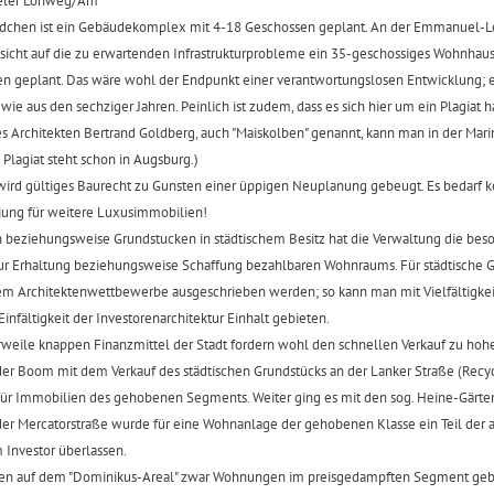
seler Lohweg/Am
chen ist ein Gebäudekomplex mit 4-18 Geschossen geplant. An der Emmanuel-L
sicht auf die zu erwartenden Infrastrukturprobleme ein 35-geschossiges Wohnhau
 geplant. Das wäre wohl der Endpunkt einer verantwortungslosen Entwicklung; 
e aus den sechziger Jahren. Peinlich ist zudem, dass es sich hier um ein Plagiat h
des Architekten Bertrand Goldberg, auch "Maiskolben" genannt, kann man in der Marin
Plagiat steht schon in Augsburg.)
wird gültiges Baurecht zu Gunsten einer üppigen Neuplanung gebeugt. Es bedarf k
iung für weitere Luxusimmobilien!
 beziehungsweise Grundstucken in städtischem Besitz hat die Verwaltung die bes
zur Erhaltung beziehungsweise Schaffung bezahlbaren Wohnraums. Für städtische 
em Architektenwettbewerbe ausgeschrieben werden; so kann man mit Vielfältigkeit
Einfältigkeit der Investorenarchitektur Einhalt gebieten.
erweile knappen Finanzmittel der Stadt fordern wohl den schnellen Verkauf zu hoh
der Boom mit dem Verkauf des städtischen Grundstücks an der Lanker Straße (Recy
 für Immobilien des gehobenen Segments. Weiter ging es mit den sog. Heine-Gärt
n der Mercatorstraße wurde für eine Wohnanlage der gehobenen Klasse ein Teil de
 Investor überlassen.
den auf dem "Dominikus-Areal" zwar Wohnungen im preisgedampften Segment geba