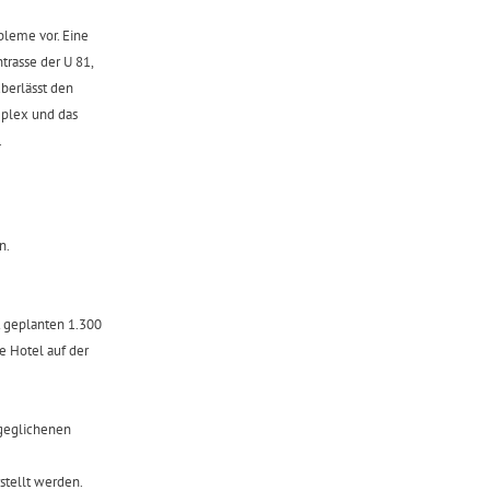
bleme vor. Eine
rasse der U 81,
überlässt den
plex und das
.
n.
t geplanten 1.300
e Hotel auf der
sgeglichenen
stellt werden.