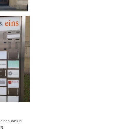
einen, dass in
00%