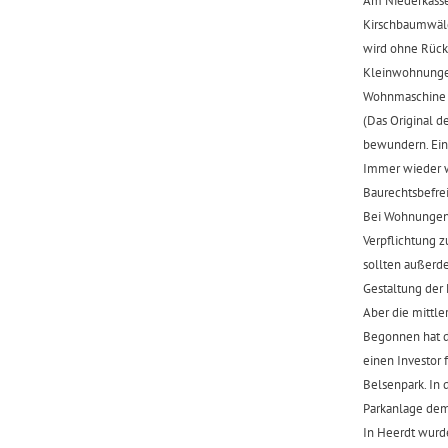
‍Am Niederkas
Kirschbaumwäld
wird ohne Rück
Kleinwohnungen
Wohnmaschine wi
‍(Das Original 
bewundern. Ein 
‍Immer wieder 
Baurechtsbefre
‍Bei Wohnungen
Verpflichtung 
sollten außerd
Gestaltung der 
‍Aber die mittl
‍Begonnen hat 
einen Investor
‍Belsenpark. I
Parkanlage dem
‍In Heerdt wur