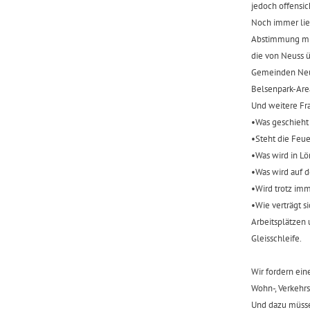
jedoch offensic
‍Noch immer lie
Abstimmung mit
die von Neuss ü
Gemeinden Neus
Belsenpark-Are
‍Und weitere Fr
‍•Was geschieh
‍•Steht die Feu
‍•Was wird in L
‍•Was wird auf
‍•Wird trotz i
‍•Wie verträgt
Arbeitsplätzen 
Gleisschleife.
‍Wir fordern e
Wohn-, Verkehr
‍Und dazu müss