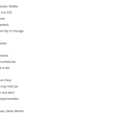
eutze-Straße
s mit 350
eine
andelt.
a City in Chicago
einer
ondere
Grundstücke
 in der
em Preis.
cling-Hof) an
en und dem
r angrenzenden
ut, diese dienen