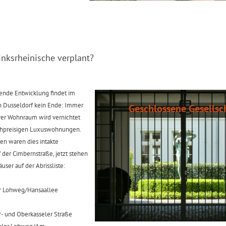
Linksrheinische verplant?
gende Entwicklung findet im
en Dusseldorf kein Ende: Immer
Geschlossene Gesellsc
er Wohnraum wird vernichtet
chpreisigen Luxuswohnungen.
ren waren dies intakte
der Cimbernstraße, jetzt stehen
ser auf der Abrissliste:
er Lohweg/Hansaallee
r- und Oberkasseler Straße