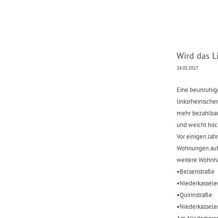
‍Wird das 
‍24.03.2017
‍Eine beunruhi
linksrheinisch
mehr bezahlbar
und weicht ho
Vor einigen Jah
Wohnungen auf 
weitere Wohnhäu
‍•Belsenstraße
‍•Niederkassel
‍•Quirinstraße
‍•Niederkassele