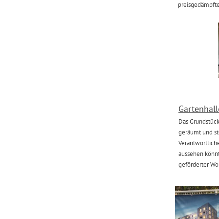
preisgedämpfte
‍Gartenhal
‍Das Grundstüc
geräumt und ste
Verantwortliche
aussehen könnt
geförderter W