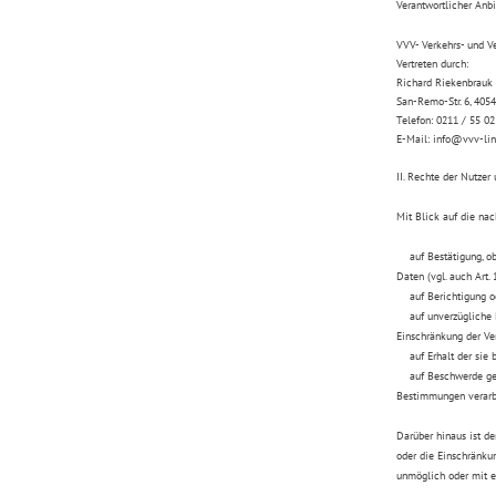
Verantwortlicher Anbi
VVV- Verkehrs- und Ve
Vertreten durch:
Richard Riekenbrauk (
San-Remo-Str. 6, 405
Telefon: 0211 / 55 02
E-Mail: info@vvv-lin
II. Rechte der Nutzer
Mit Blick auf die na
auf Bestätigung, ob 
Daten (vgl. auch Art.
auf Berichtigung ode
auf unverzügliche Lös
Einschränkung der V
auf Erhalt der sie b
auf Beschwerde gegen
Bestimmungen verarbe
Darüber hinaus ist d
oder die Einschränkun
unmöglich oder mit e