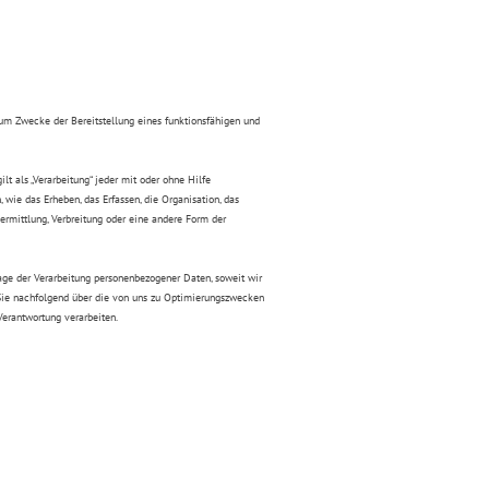
um Zwecke der Bereitstellung eines funktionsfähigen und
t als „Verarbeitung“ jeder mit oder ohne Hilfe
ie das Erheben, das Erfassen, die Organisation, das
ermittlung, Verbreitung oder eine andere Form der
age der Verarbeitung personenbezogener Daten, soweit wir
Sie nachfolgend über die von uns zu Optimierungszwecken
erantwortung verarbeiten.