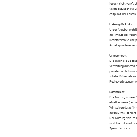
jedoch nicht verpflic
Verpflichtungen zur 
Zeitpunkt der Kenntn
Haftung für Links
Unser Angebot enthält
die Inhalte der verli
Rechtsverstöße überpr
Anhaltspunkte einer 
Urheberrecht
Die durch die Seitenb
Verwertung außerhalb 
privaten, nicht komme
Inhalte Dritter als 
Rechtsverletzungen w
Datenschutz
Die Nutzung unserer 
eMail-Adressen) erhob
Wir weisen darauf hin
durch Dritte ist nicht
Der Nutzung von im R
wird hiermit ausdrück
Spam-Mails, vor.