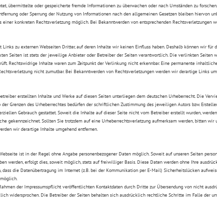
htet, übermittelte oder gespeicherte fremde Informationen zu überwachen oder nach Umständen zu forschen, 
Entfernung oder Sperrung der Nutzung von Informationen nach den allgemeinen Gesetzen bleiben hiervon unb
is einer konkreten Rechtsverletzung möglich. Bei Bekanntwerden von entsprechenden Rechtsverletzungen w
 Links zu externen Webseiten Dritter, auf deren Inhalte wir keinen Einfluss haben. Deshalb können wir fü
nkten Seiten ist stets der jeweilige Anbieter oder Betreiber der Seiten verantwortlich. Die verlinkten Seite
üft. Rechtswidrige Inhalte waren zum Zeitpunkt der Verlinkung nicht erkennbar. Eine permanente inhaltliche
Rechtsverletzung nicht zumutbar. Bei Bekanntwerden von Rechtsverletzungen werden wir derartige Links um
etreiber erstellten Inhalte und Werke auf diesen Seiten unterliegen dem deutschen Urheberrecht. Die Verviel
der Grenzen des Urheberrechtes bedürfen der schriftlichen Zustimmung des jeweiligen Autors bzw. Ersteller
rziellen Gebrauch gestattet. Soweit die Inhalte auf dieser Seite nicht vom Betreiber erstellt wurden, werde
solche gekennzeichnet. Sollten Sie trotzdem auf eine Urheberrechtsverletzung aufmerksam werden, bitten w
erden wir derartige Inhalte umgehend entfernen.
Webseite ist in der Regel ohne Angabe personenbezogener Daten möglich. Soweit auf unseren Seiten perso
en werden, erfolgt dies, soweit möglich, stets auf freiwilliger Basis. Diese Daten werden ohne Ihre ausdrü
, dass die Datenübertragung im Internet (z.B. bei der Kommunikation per E-Mail) Sicherheitslücken aufweis
 möglich.
ahmen der Impressumspflicht veröffentlichten Kontaktdaten durch Dritte zur Übersendung von nicht ausdr
lich widersprochen. Die Betreiber der Seiten behalten sich ausdrücklich rechtliche Schritte im Falle der