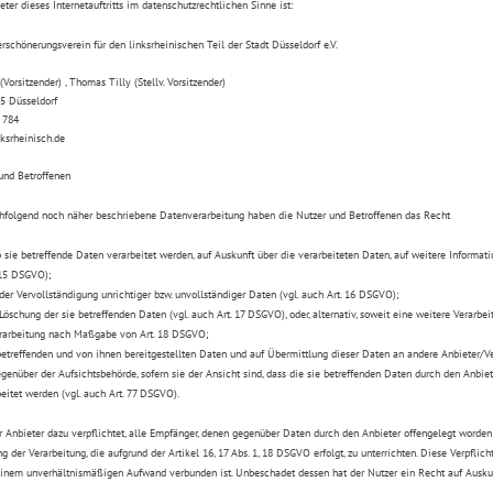
eter dieses Internetauftritts im datenschutzrechtlichen Sinne ist:
rschönerungsverein für den linksrheinischen Teil der Stadt Düsseldorf e.V.
Vorsitzender) , Thomas Tilly (Stellv. Vorsitzender)
45 Düsseldorf
 784
ksrheinisch.de
 und Betroffenen
chfolgend noch näher beschriebene Datenverarbeitung haben die Nutzer und Betroffenen das Recht
sie betreffende Daten verarbeitet werden, auf Auskunft über die verarbeiteten Daten, auf weitere Informat
 15 DSGVO);
r Vervollständigung unrichtiger bzw. unvollständiger Daten (vgl. auch Art. 16 DSGVO);
chung der sie betreffenden Daten (vgl. auch Art. 17 DSGVO), oder, alternativ, soweit eine weitere Verarbeit
erarbeitung nach Maßgabe von Art. 18 DSGVO;
etreffenden und von ihnen bereitgestellten Daten und auf Übermittlung dieser Daten an andere Anbieter/Ve
über der Aufsichtsbehörde, sofern sie der Ansicht sind, dass die sie betreffenden Daten durch den Anbiet
itet werden (vgl. auch Art. 77 DSGVO).
er Anbieter dazu verpflichtet, alle Empfänger, denen gegenüber Daten durch den Anbieter offengelegt worde
g der Verarbeitung, die aufgrund der Artikel 16, 17 Abs. 1, 18 DSGVO erfolgt, zu unterrichten. Diese Verpflic
inem unverhältnismäßigen Aufwand verbunden ist. Unbeschadet dessen hat der Nutzer ein Recht auf Auskun