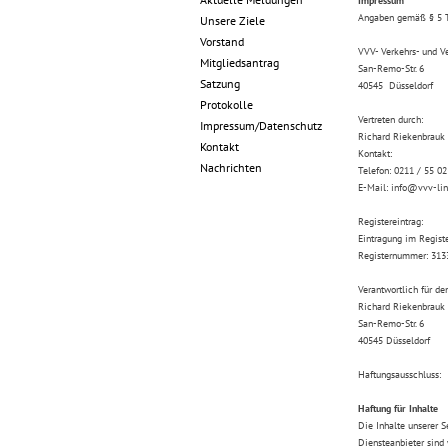
Impressum
Angaben gemäß § 5
Unsere Ziele
Vorstand
VVV- Verkehrs- und Ve
Mitgliedsantrag
San-Remo-Str. 6
Satzung
40545 Düsseldorf
Protokolle
Vertreten durch:
Impressum/Datenschutz
Richard Riekenbrauk 
Kontakt
Kontakt:
Nachrichten
Telefon: 0211 / 55 02
E-Mail: info@vvv-lin
Registereintrag:
Eintragung im Regist
Registernummer:
313
Verantwortlich für de
Richard Riekenbrauk
San-Remo-Str. 6
40545 Düsseldorf
Haftungsausschluss:
Haftung für Inhalte
Die Inhalte unserer S
Diensteanbieter sind