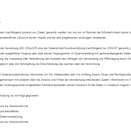
g
en (nachfolgend zumeist nur „Daten“ genannt) werden von uns nur im Rahmen der Erforderlichkeit sowie z
ernetauftritts, inklusive seiner Inhalte und der dort angebotenen Leistungen, verarbeitet.
. der Verordnung (EU) 2016/679, also der Datenschutz-Grundverordnung (nachfolgend nur „DSGVO“ genannt), gil
ahren ausgeführter Vorgang oder jede solche Vorgangsreihe im Zusammenhang mit personenbezogenen Daten, w
ng, die Anpassung oder Veränderung, das Auslesen, das Abfragen, die Verwendung, die Offenlegung durch Üb
bgleich oder die Verknüpfung, die Einschränkung, das Löschen oder die Vernichtung.
n Datenschutzerklärung informieren wir Sie insbesondere über Art, Umfang, Zweck, Dauer und Rechtsgrundl
 gemeinsam mit anderen über die Zwecke und Mittel der Verarbeitung entscheiden. Zudem informieren wir 
 der Nutzungsqualität eingesetzten Fremdkomponenten, soweit hierdurch Dritte Daten in wiederum eigener V
lärung ist wie folgt gegliedert:
 uns als Verantwortliche
 und Betroffenen
r Datenverarbeitung
 uns als Verantwortliche