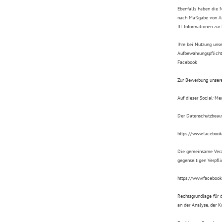
Ebenfalls haben die 
nach Maßgabe von Art
III. Informationen zu
Ihre bei Nutzung unse
Aufbewahrungspflicht
Facebook
Zur Bewerbung unsere
Auf dieser Social-Med
Der Datenschutzbeauf
https://www.faceboo
Die gemeinsame Veran
gegenseitigen Verpfli
https://www.faceboo
Rechtsgrundlage für d
an der Analyse, der 