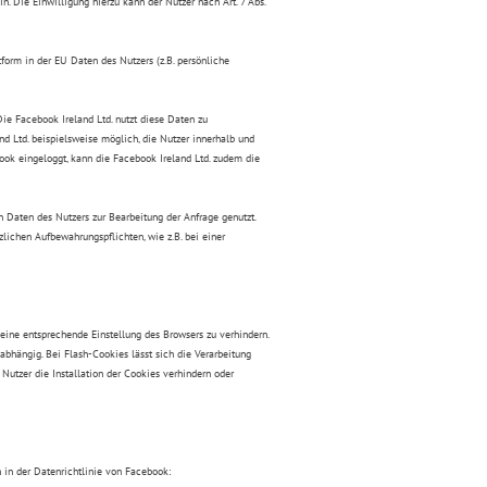
. Die Einwilligung hierzu kann der Nutzer nach Art. 7 Abs.
tform in der EU Daten des Nutzers (z.B. persönliche
ie Facebook Ireland Ltd. nutzt diese Daten zu
nd Ltd. beispielsweise möglich, die Nutzer innerhalb und
ook eingeloggt, kann die Facebook Ireland Ltd. zudem die
Daten des Nutzers zur Bearbeitung der Anfrage genutzt.
lichen Aufbewahrungspflichten, wie z.B. bei einer
h eine entsprechende Einstellung des Browsers zu verhindern.
abhängig. Bei Flash-Cookies lässt sich die Verarbeitung
 Nutzer die Installation der Cookies verhindern oder
 in der Datenrichtlinie von Facebook: