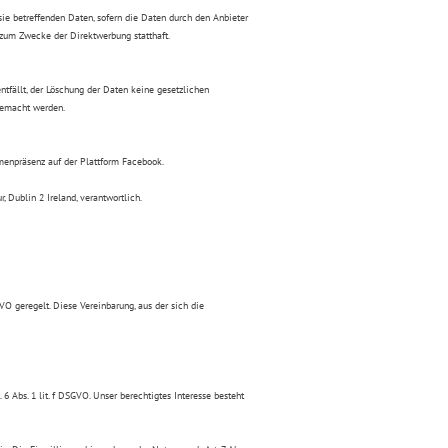
ie betreffenden Daten, sofern die Daten durch den Anbieter
 zum Zwecke der Direktwerbung statthaft.
ntfällt, der Löschung der Daten keine gesetzlichen
gemacht werden.
menpräsenz auf der Plattform Facebook.
 Dublin 2 Ireland, verantwortlich.
O geregelt. Diese Vereinbarung, aus der sich die
 Abs. 1 lit. f DSGVO. Unser berechtigtes Interesse besteht