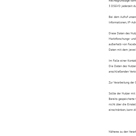
Rechtsgrundlage kann 
3 DSGVO jederzeit dur
Bei dem Aufruf unsere
Informationen, IP-Adre
Diese Daten des Nutz
Marktforschungs- und 
außerhalb von Facebo
Daten mit dem jeweil
Im Falle einer Konta
Die Daten des Nutzers
anschließenden Vertr
Zur Verarbeitung der 
Sollte der Nutzer mit
Bereits gespeicherte 
nicht über die Einste
einschränken, kann di
Näheres zu den Verar