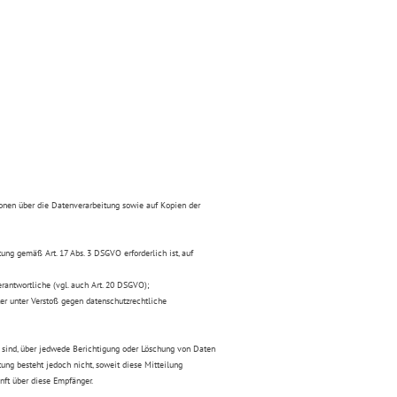
ionen über die Datenverarbeitung sowie auf Kopien der
ung gemäß Art. 17 Abs. 3 DSGVO erforderlich ist, auf
rantwortliche (vgl. auch Art. 20 DSGVO);
er unter Verstoß gegen datenschutzrechtliche
n sind, über jedwede Berichtigung oder Löschung von Daten
htung besteht jedoch nicht, soweit diese Mitteilung
ft über diese Empfänger.