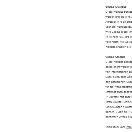
Google Analytics
Diese Website benutzt
werden und die eine 
Adresse) wird an ein
über die Websiteakti
wird Google diese Inf
in keinem Fall Ihre I
verhindern; wir weise
Website erklären Sie
Google AdSense
Diese Website benutzt
gespeichert werden u
von Informationen. D
Cookie und/oder Web 
dort gespeichert. Go
für die Websitebetre
Informationen gegeben
IP-Adresse mit ander
Ihren Browser-Einstell
Einstellungen > Daten
können. Durch die Nu
benannten Zweck ein
Impressum vom
Impr