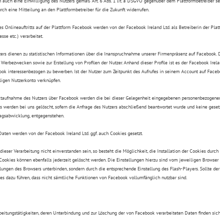
auch eine Einwilligung des Nutzers gemäß Art. 6 Abs. 1 lit. a DSGVO gegenüber dem Plattformbetreiber sein
ch eine Mitteilung an den Plattformbetreiber für die Zukunft widerrufen.
s Onlineauftritts auf der Plattform Facebook werden von der Facebook Ireland Ltd. als Betreiberin der Plat
sse etc.) verarbeitet.
ers dienen zu statistischen Informationen über die Inanspruchnahme unserer Firmenpräsenz auf Facebook. D
Werbezwecken sowie zur Erstellung von Profilen der Nutzer. Anhand dieser Profile ist es der Facebook Irela
ok interessenbezogen zu bewerben. Ist der Nutzer zum Zeitpunkt des Aufrufes in seinem Account auf Faceb
igen Nutzerkonto verknüpfen.
ktaufnahme des Nutzers über Facebook werden die bei dieser Gelegenheit eingegebenen personenbezogenen 
 werden bei uns gelöscht, sofern die Anfrage des Nutzers abschließend beantwortet wurde und keine gesetz
agsabwicklung, entgegenstehen.
Daten werden von der Facebook Ireland Ltd. ggf. auch Cookies gesetzt.
 dieser Verarbeitung nicht einverstanden sein, so besteht die Möglichkeit, die Installation der Cookies durc
Cookies können ebenfalls jederzeit gelöscht werden. Die Einstellungen hierzu sind vom jeweiligen Browser 
llungen des Browsers unterbinden, sondern durch die entsprechende Einstellung des Flash-Players. Sollte der
es dazu führen, dass nicht sämtliche Funktionen von Facebook vollumfänglich nutzbar sind.
beitungstätigkeiten, deren Unterbindung und zur Löschung der von Facebook verarbeiteten Daten finden sich