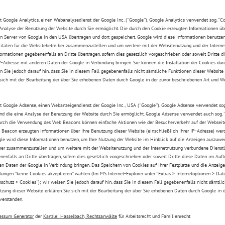
 Google Analytics, einen Webanalysedienst der Google Inc. (''Google''). Google Analytics verwendet sog. ''Co
Analyse der Benutzung der Website durch Sie ermöglicht. Die durch den Cookie erzeugten Informationen über
en Server von Google in den USA übertragen und dort gespeichert. Google wird diese Informationen benutze
vitäten für die Websitebetreiber zusammenzustellen und um weitere mit der Websitenutzung und der Interne
ormationen gegebenenfalls an Dritte übertragen, sofern dies gesetzlich vorgeschrieben oder soweit Dritte 
P-Adresse mit anderen Daten der Google in Verbindung bringen. Sie können die Installation der Cookies dur
n Sie jedoch darauf hin, dass Sie in diesem Fall gegebenenfalls nicht sämtliche Funktionen dieser Website
 sich mit der Bearbeitung der über Sie erhobenen Daten durch Google in der zuvor beschriebenen Art und 
 Google Adsense, einen Webanzeigendienst der Google Inc., USA (''Google''). Google Adsense verwendet sog. 
nd die eine Analyse der Benutzung der Website durch Sie ermöglicht. Google Adsense verwendet auch sog. '
urch die Verwendung des Web Beacons können einfache Aktionen wie der Besucherverkehr auf der Webseit
Beacon erzeugten Informationen über Ihre Benutzung dieser Website (einschließlich Ihrer IP-Adresse) we
ogle wird diese Informationen benutzen, um Ihre Nutzung der Website im Hinblick auf die Anzeigen auszuwe
iber zusammenzustellen und um weitere mit der Websitenutzung und der Internetnutzung verbundene Dienstl
enfalls an Dritte übertragen, sofern dies gesetzlich vorgeschrieben oder soweit Dritte diese Daten im Auft
en Daten der Google in Verbindung bringen. Das Speichern von Cookies auf Ihrer Festplatte und die Anzei
ungen ''keine Cookies akzeptieren'' wählen (Im MS Internet-Explorer unter ''Extras > Internetoptionen > Daten
schutz > Cookies''); wir weisen Sie jedoch darauf hin, dass Sie in diesem Fall gegebenenfalls nicht sämtl
tzung dieser Website erklären Sie sich mit der Bearbeitung der über Sie erhobenen Daten durch Google in 
verstanden.
essum Generator
der
Kanzlei Hasselbach, Rechtsanwälte
für Arbeitsrecht und Familienrecht