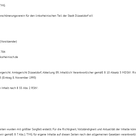
 TMG
rschönerungsverein für den linksrheinischen Teil der Stadt Düsseldorf e.V.
(Vorsitzender)
 784
ksrheinisch.de
ergericht:
Amtsgericht Düsseldorf, Abteilung 89, Inhaltlich Verantwortlicher gemäß § 10 Absatz 3 MDStV: R
3 (Eintrag 8. November 1993)
n Inhalt nach § 55 Abs. 2 RStV:
eiten wurden mit größter Sorgfalt erstellt. Für die Richtigkeit, Vollständigkeit und Aktualität der Inhalte 
 wir gemäß § 7 Abs.1 TMG für eigene Inhalte auf diesen Seiten nach den allgemeinen Gesetzen verantwortli