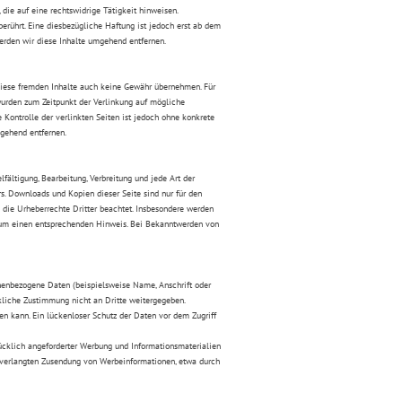
die auf eine rechtswidrige Tätigkeit hinweisen.
erührt. Eine diesbezügliche Haftung ist jedoch erst ab dem
erden wir diese Inhalte umgehend entfernen.
r diese fremden Inhalte auch keine Gewähr übernehmen. Für
n wurden zum Zeitpunkt der Verlinkung auf mögliche
 Kontrolle der verlinkten Seiten ist jedoch ohne konkrete
gehend entfernen.
fältigung, Bearbeitung, Verbreitung und jede Art der
s. Downloads und Kopien dieser Seite sind nur für den
n die Urheberrechte Dritter beachtet. Insbesondere werden
ir um einen entsprechenden Hinweis. Bei Bekanntwerden von
nenbezogene Daten (beispielsweise Name, Anschrift oder
ckliche Zustimmung nicht an Dritte weitergegeben.
en kann. Ein lückenloser Schutz der Daten vor dem Zugriff
ücklich angeforderter Werbung und Informationsmaterialien
 unverlangten Zusendung von Werbeinformationen, etwa durch