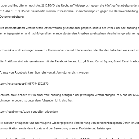
Nutzer und Betroffenen nach Art. 21 DSGVO das Recht auf Widerspruch gegen die künftige Verarbeitung der s
. 6 Abs. 1 lit. f) DSGVO verarbeitet werden. Insbesondere ist ein Widerspruch gegen die Datenverarbeitung
r Datenverarbeitung
res Internetauftritts verarbeiteten Daten werden gelöscht oder gesperrt, sobald der Zweck der Speicherung e
en entgegenstehen und nachfolgend keine anderslautenden Angaben zu einzelnen Verarbeitungsverfahren 
r Produkte und Leistungen sowie zur Kommunikation mit Interessenten oder Kunden betreiben wir eine Fir
ia-Plattform sind wir gemeinsam mit der Facebook Ireland Ltd., 4 Grand Canal Square, Grand Canal Harbour,
tragte von Facebook kann über ein Kontaktformular erreicht werden:
k.com/help/contact/540977946302970
twortlichkeit haben wir in einer Vereinbarung bezüglich der jeweiligen Verpflichtungen im Sinne der DSGV
chtungen ergeben, ist unter dem folgenden Link abrufbar:
k.com/legal/terms/page_controller_addendum
ie dadurch erfolgende und nachfolgend wiedergegebene Verarbeitung von personenbezogenen Daten ist Art. 6
Kommunikation sowie dem Absatz und der Bewerbung unserer Produkte und Leistungen.