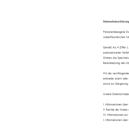
Datenschutzerklärun
Personenbezogene Dat
nutzerfreundlichen Int
Gemäß Art. 4 Ziffer 1
automatisierter Verf
Ordnen, die Speicheru
Bereitstellung, den A
Mit der nachfolgende
entweder allein oder
sowie zur Steigerung
Unsere Datenschutzerk
I. Informationen über
II. Rechte der Nutzer
III. Informationen zu
I. Informationen über