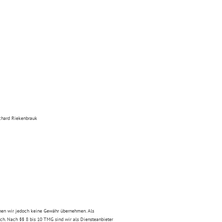
ichard Riekenbrauk
können wir jedoch keine Gewähr übernehmen. Als
ch. Nach §§ 8 bis 10 TMG sind wir als Diensteanbieter