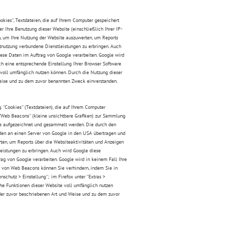
okies'', Textdateien, die auf Ihrem Computer gespeichert
 Ihre Benutzung dieser Website (einschließlich Ihrer IP-
n, um Ihre Nutzung der Website auszuwerten, um Reports
tnutzung verbundene Dienstleistungen zu erbringen. Auch
diese Daten im Auftrag von Google verarbeiten. Google wird
ch eine entsprechende Einstellung Ihrer Browser Software
 voll umfänglich nutzen können. Durch die Nutzung dieser
Weise und zu dem zuvor benannten Zweck einverstanden.
''Cookies'' (Textdateien), die auf Ihrem Computer
'Web Beacons'' (kleine unsichtbare Grafiken) zur Sammlung
e aufgezeichnet und gesammelt werden. Die durch den
rden an einen Server von Google in den USA übertragen und
rten, um Reports über die Websiteaktivitäten und Anzeigen
eistungen zu erbringen. Auch wird Google diese
rag von Google verarbeiten. Google wird in keinem Fall Ihre
ge von Web Beacons können Sie verhindern, indem Sie in
schutz > Einstellung''; im Firefox unter ''Extras >
iche Funktionen dieser Website voll umfänglich nutzen
der zuvor beschriebenen Art und Weise und zu dem zuvor