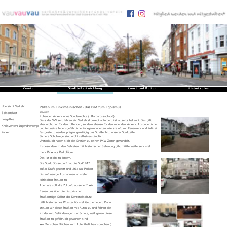
Verein
Stadtteilentwicklung
Kunst und Kultur
Historisches
Übersicht Verkehr
‍Parken im Linksrheinischen - Das Bild zum Egoismus
Belsenplatz
‍19 Juli 2019
‍Ruhender Verkehr ohne Sonderrechte ( Barbarossaplatz!).
Luegallee
‍Dass der VVV seit Jahren ein Verkehrskonzept anfordert, ist allseits bekannt. Das gilt
aber nicht nur für den rollenden, sondern ebenso für den ruhenden Verkehr. Absonderliche
Kreisverkehr Jugendherberge
und teilweise lebensgefährliche Parkgewohnheiten, wie sie oft von Feuerwehr und Polizei
Parken
festgestellt werden, prägen ganztägig das Straßenbild unserer Stadtteile.
‍Sichere Schulwege sind nicht selbstverständlich.
‍Unmerklich haben sich die Straßen zu reinen PKW-Zonen gewandelt.
‍Insbesondere in den Gebieten mit historischer Bebauung gibt mittlerweile sehr viel
mehr PKW als Parkplätze.
‍Das ist nicht zu ändern.
‍Die Stadt Düsseldorf hat die StVO §12
außer Kraft gesetzt und läßt das Parken
bis auf wenige Ausnahmen an vielen
kritischen Stellen zu.
‍Aber wie soll die Zukunft aussehen? Wir
freuen uns über die historischen
Straßenzüge. Selbst der Denkmalschutz
läßt historisches Pflaster für viel Geld erneuert. Dann
stellen wir diese Straßen mit Autos zu und fahren die
Kinder mit Geländewagen zur Schule, weil genau diese
Straßen zu gefährlich geworden sind.
‍Wo Menschen Flächen zum Aufenthalt beanspruchen (
Das beginnt mit der Möglichkeit, sicher die Straßen zu
überqueren, und endet bei den Gastronomieterrassen.),
bricht Streit aus, und es wird auf ein Grundrecht Parken
gepocht.
‍Wir halten das für ein Auslaufmodell. Ähnlich wie beim
Verkehrskonzept fordern wir ein Konzept für den ruhenden
Verkehr.